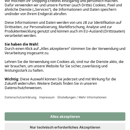
Ups! Da ist etwas schiefgelaufen. Bitte die Seite neu laden oder
nochmals versuchen.
Ups! Da ist etwas schiefgelaufen. Bitte die Seite neu laden oder
nochmals versuchen.
Ups! Da ist etwas schiefgelaufen. Bitte die Seite neu laden oder