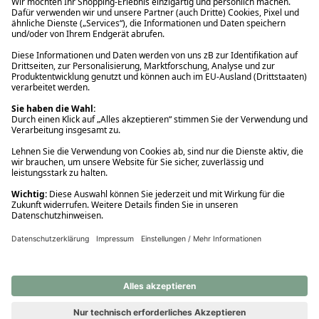
Ups! Da ist etwas schiefgelaufen. Bitte die Seite neu laden oder
nochmals versuchen.
Ups! Da ist etwas schiefgelaufen. Bitte die Seite neu laden oder
nochmals versuchen.
Ups! Da ist etwas schiefgelaufen. Bitte die Seite neu laden oder