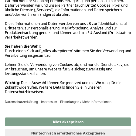
Ups! Da ist etwas schiefgelaufen. Bitte die Seite neu laden oder
nochmals versuchen.
Ups! Da ist etwas schiefgelaufen. Bitte die Seite neu laden oder
nochmals versuchen.
Ups! Da ist etwas schiefgelaufen. Bitte die Seite neu laden oder