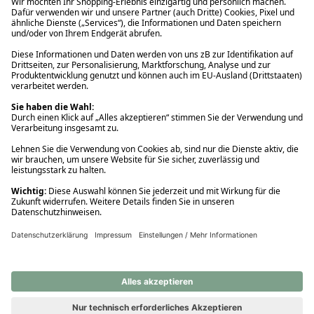
Ups! Da ist etwas schiefgelaufen. Bitte die Seite neu laden oder
nochmals versuchen.
Ups! Da ist etwas schiefgelaufen. Bitte die Seite neu laden oder
nochmals versuchen.
Ups! Da ist etwas schiefgelaufen. Bitte die Seite neu laden oder