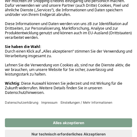
Ups! Da ist etwas schiefgelaufen. Bitte die Seite neu laden oder
nochmals versuchen.
Ups! Da ist etwas schiefgelaufen. Bitte die Seite neu laden oder
nochmals versuchen.
Ups! Da ist etwas schiefgelaufen. Bitte die Seite neu laden oder