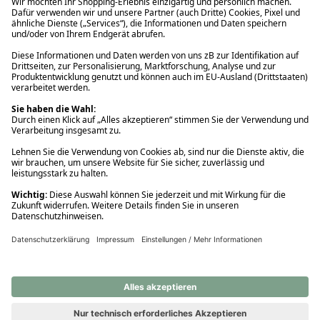
Ups! Da ist etwas schiefgelaufen. Bitte die Seite neu laden oder
nochmals versuchen.
Ups! Da ist etwas schiefgelaufen. Bitte die Seite neu laden oder
nochmals versuchen.
Ups! Da ist etwas schiefgelaufen. Bitte die Seite neu laden oder