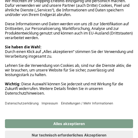
Ups! Da ist etwas schiefgelaufen. Bitte die Seite neu laden oder
nochmals versuchen.
Ups! Da ist etwas schiefgelaufen. Bitte die Seite neu laden oder
nochmals versuchen.
Ups! Da ist etwas schiefgelaufen. Bitte die Seite neu laden oder