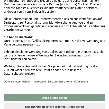
Ups! Da ist etwas schiefgelaufen. Bitte die Seite neu laden oder
nochmals versuchen.
Ups! Da ist etwas schiefgelaufen. Bitte die Seite neu laden oder
nochmals versuchen.
Ups! Da ist etwas schiefgelaufen. Bitte die Seite neu laden oder