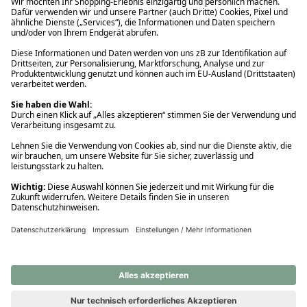
Ups! Da ist etwas schiefgelaufen. Bitte die Seite neu laden oder
nochmals versuchen.
Ups! Da ist etwas schiefgelaufen. Bitte die Seite neu laden oder
nochmals versuchen.
Ups! Da ist etwas schiefgelaufen. Bitte die Seite neu laden oder