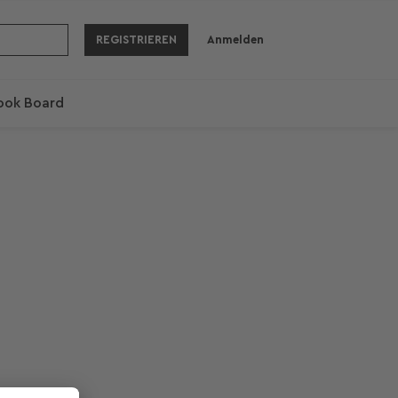
REGISTRIEREN
Anmelden
ook Board