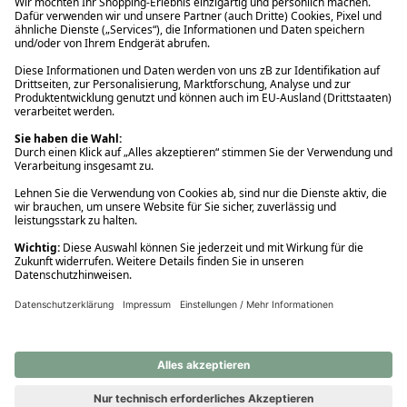
Ups! Da ist etwas schiefgelaufen. Bitte die Seite neu laden oder
nochmals versuchen.
Ups! Da ist etwas schiefgelaufen. Bitte die Seite neu laden oder
nochmals versuchen.
Ups! Da ist etwas schiefgelaufen. Bitte die Seite neu laden oder