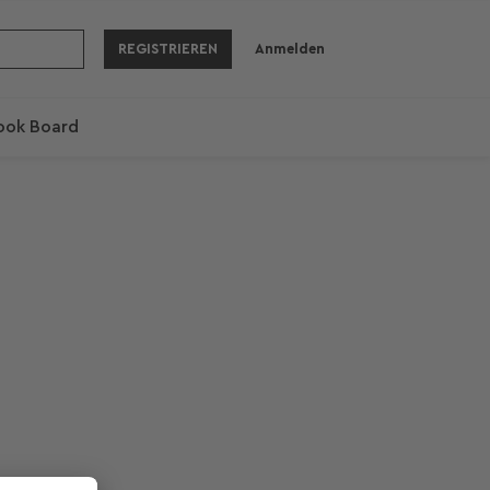
REGISTRIEREN
Anmelden
ook Board