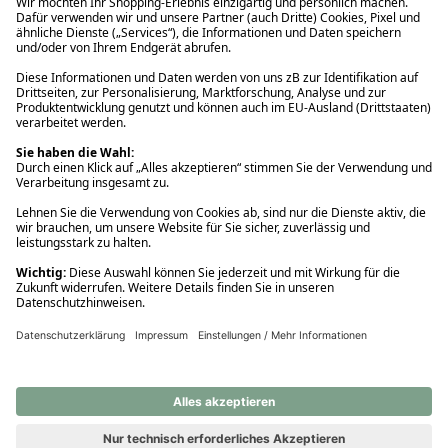
Ups! Da ist etwas schiefgelaufen. Bitte die Seite neu laden oder
nochmals versuchen.
Ups! Da ist etwas schiefgelaufen. Bitte die Seite neu laden oder
nochmals versuchen.
Ups! Da ist etwas schiefgelaufen. Bitte die Seite neu laden oder