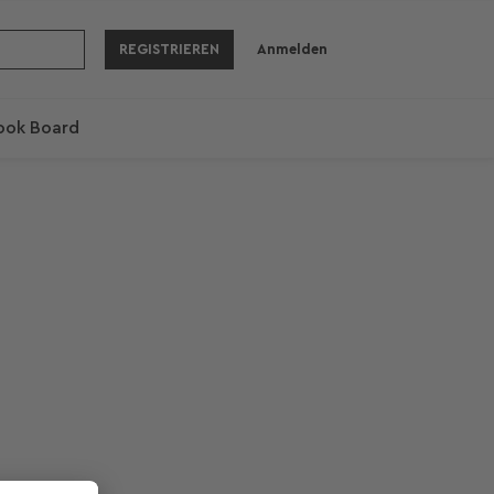
REGISTRIEREN
Anmelden
ook Board