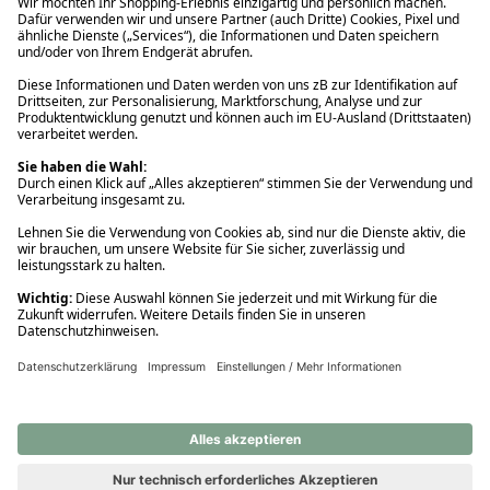
Ups! Da ist etwas schiefgelaufen. Bitte die Seite neu laden oder
nochmals versuchen.
Ups! Da ist etwas schiefgelaufen. Bitte die Seite neu laden oder
nochmals versuchen.
Ups! Da ist etwas schiefgelaufen. Bitte die Seite neu laden oder