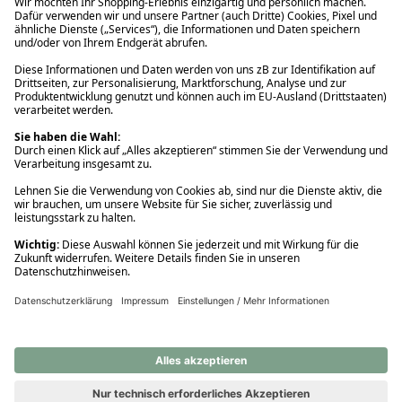
Ups! Da ist etwas schiefgelaufen. Bitte die Seite neu laden oder
nochmals versuchen.
Ups! Da ist etwas schiefgelaufen. Bitte die Seite neu laden oder
nochmals versuchen.
Ups! Da ist etwas schiefgelaufen. Bitte die Seite neu laden oder