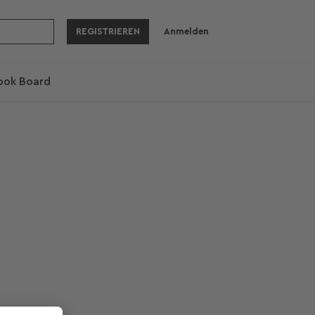
REGISTRIEREN
Anmelden
ook Board