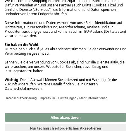
Ups! Da ist etwas schiefgelaufen. Bitte die Seite neu laden oder
nochmals versuchen.
Ups! Da ist etwas schiefgelaufen. Bitte die Seite neu laden oder
nochmals versuchen.
Ups! Da ist etwas schiefgelaufen. Bitte die Seite neu laden oder