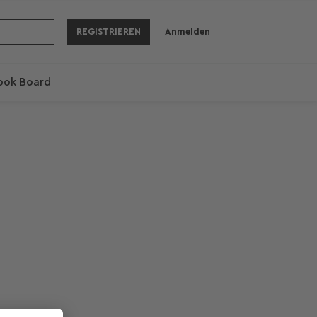
REGISTRIEREN
Anmelden
ook Board