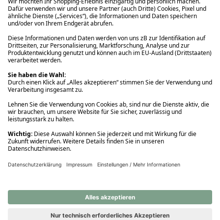
Ups! Da ist etwas schiefgelaufen. Bitte die Seite neu laden oder
nochmals versuchen.
Ups! Da ist etwas schiefgelaufen. Bitte die Seite neu laden oder
nochmals versuchen.
Ups! Da ist etwas schiefgelaufen. Bitte die Seite neu laden oder