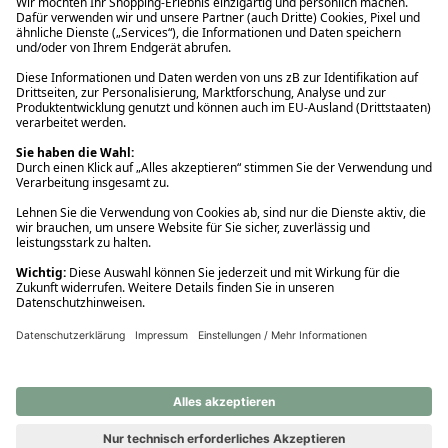
Ups! Da ist etwas schiefgelaufen. Bitte die Seite neu laden oder
nochmals versuchen.
Ups! Da ist etwas schiefgelaufen. Bitte die Seite neu laden oder
nochmals versuchen.
Ups! Da ist etwas schiefgelaufen. Bitte die Seite neu laden oder