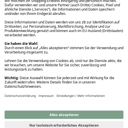
Ups! Da ist etwas schiefgelaufen. Bitte die Seite neu laden oder
nochmals versuchen.
Ups! Da ist etwas schiefgelaufen. Bitte die Seite neu laden oder
nochmals versuchen.
Ups! Da ist etwas schiefgelaufen. Bitte die Seite neu laden oder