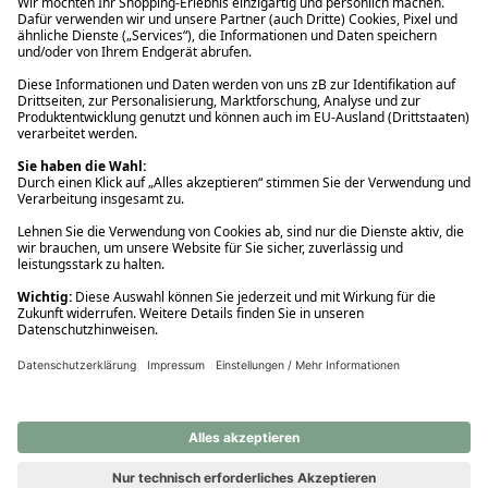
Ups! Da ist etwas schiefgelaufen. Bitte die Seite neu laden oder
nochmals versuchen.
Ups! Da ist etwas schiefgelaufen. Bitte die Seite neu laden oder
nochmals versuchen.
Ups! Da ist etwas schiefgelaufen. Bitte die Seite neu laden oder