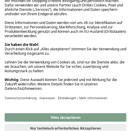
Ups! Da ist etwas schiefgelaufen. Bitte die Seite neu laden oder
nochmals versuchen.
Ups! Da ist etwas schiefgelaufen. Bitte die Seite neu laden oder
nochmals versuchen.
Ups! Da ist etwas schiefgelaufen. Bitte die Seite neu laden oder