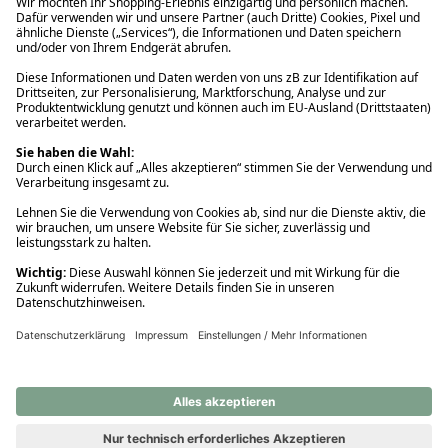
Ups! Da ist etwas schiefgelaufen. Bitte die Seite neu laden oder
nochmals versuchen.
Ups! Da ist etwas schiefgelaufen. Bitte die Seite neu laden oder
nochmals versuchen.
Ups! Da ist etwas schiefgelaufen. Bitte die Seite neu laden oder