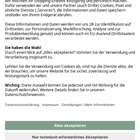
Ups! Da ist etwas schiefgelaufen. Bitte die Seite neu laden oder
nochmals versuchen.
Ups! Da ist etwas schiefgelaufen. Bitte die Seite neu laden oder
nochmals versuchen.
Ups! Da ist etwas schiefgelaufen. Bitte die Seite neu laden oder