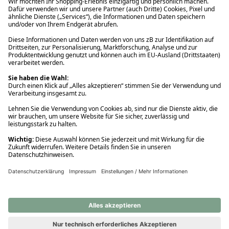
Ups! Da ist etwas schiefgelaufen. Bitte die Seite neu laden oder
nochmals versuchen.
Ups! Da ist etwas schiefgelaufen. Bitte die Seite neu laden oder
nochmals versuchen.
Ups! Da ist etwas schiefgelaufen. Bitte die Seite neu laden oder