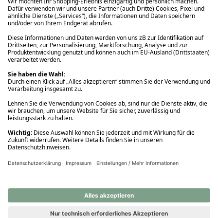
Ups! Da ist etwas schiefgelaufen. Bitte die Seite neu laden oder
nochmals versuchen.
Ups! Da ist etwas schiefgelaufen. Bitte die Seite neu laden oder
nochmals versuchen.
Ups! Da ist etwas schiefgelaufen. Bitte die Seite neu laden oder