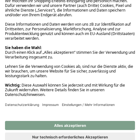
Ups! Da ist etwas schiefgelaufen. Bitte die Seite neu laden oder
nochmals versuchen.
Ups! Da ist etwas schiefgelaufen. Bitte die Seite neu laden oder
nochmals versuchen.
Ups! Da ist etwas schiefgelaufen. Bitte die Seite neu laden oder