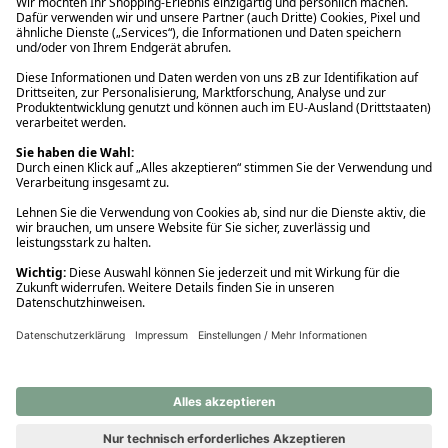
Ups! Da ist etwas schiefgelaufen. Bitte die Seite neu laden oder
nochmals versuchen.
Ups! Da ist etwas schiefgelaufen. Bitte die Seite neu laden oder
nochmals versuchen.
Ups! Da ist etwas schiefgelaufen. Bitte die Seite neu laden oder