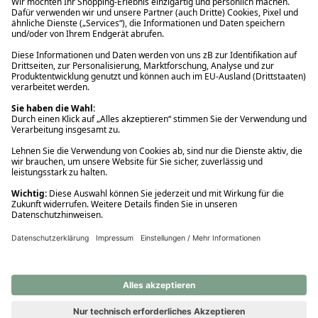
Ups! Da ist etwas schiefgelaufen. Bitte die Seite neu laden oder
nochmals versuchen.
Ups! Da ist etwas schiefgelaufen. Bitte die Seite neu laden oder