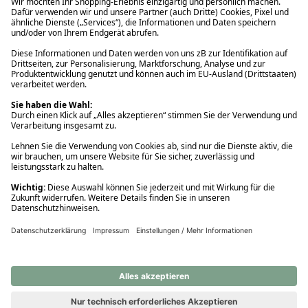
Ups! Da ist etwas schiefgelaufen. Bitte die Seite neu laden oder
nochmals versuchen.
Ups! Da ist etwas schiefgelaufen. Bitte die Seite neu laden oder
nochmals versuchen.
Ups! Da ist etwas schiefgelaufen. Bitte die Seite neu laden oder