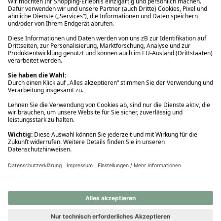
Ups! Da ist etwas schiefgelaufen. Bitte die Seite neu laden oder
nochmals versuchen.
Ups! Da ist etwas schiefgelaufen. Bitte die Seite neu laden oder