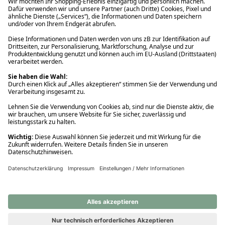
Ups! Da ist etwas schiefgelaufen. Bitte die Seite neu laden oder
nochmals versuchen.
Ups! Da ist etwas schiefgelaufen. Bitte die Seite neu laden oder
nochmals versuchen.
Ups! Da ist etwas schiefgelaufen. Bitte die Seite neu laden oder