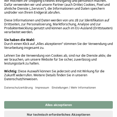
Ups! Da ist etwas schiefgelaufen. Bitte die Seite neu laden oder
nochmals versuchen.
Ups! Da ist etwas schiefgelaufen. Bitte die Seite neu laden oder
nochmals versuchen.
Ups! Da ist etwas schiefgelaufen. Bitte die Seite neu laden oder