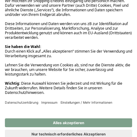
Ups! Da ist etwas schiefgelaufen. Bitte die Seite neu laden oder
nochmals versuchen.
Ups! Da ist etwas schiefgelaufen. Bitte die Seite neu laden oder