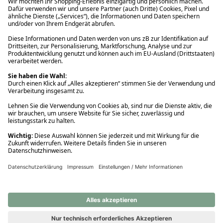
Ups! Da ist etwas schiefgelaufen. Bitte die Seite neu laden oder
nochmals versuchen.
Ups! Da ist etwas schiefgelaufen. Bitte die Seite neu laden oder