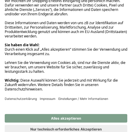
Ups! Da ist etwas schiefgelaufen. Bitte die Seite neu laden oder
nochmals versuchen.
Ups! Da ist etwas schiefgelaufen. Bitte die Seite neu laden oder
nochmals versuchen.
Ups! Da ist etwas schiefgelaufen. Bitte die Seite neu laden oder