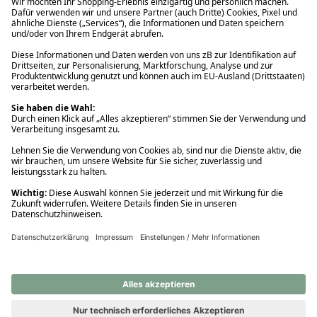
Ups! Da ist etwas schiefgelaufen. Bitte die Seite neu laden oder
nochmals versuchen.
Ups! Da ist etwas schiefgelaufen. Bitte die Seite neu laden oder
nochmals versuchen.
Ups! Da ist etwas schiefgelaufen. Bitte die Seite neu laden oder