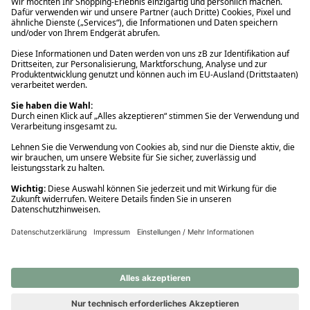
Ups! Da ist etwas schiefgelaufen. Bitte die Seite neu laden oder
nochmals versuchen.
Ups! Da ist etwas schiefgelaufen. Bitte die Seite neu laden oder
nochmals versuchen.
Ups! Da ist etwas schiefgelaufen. Bitte die Seite neu laden oder