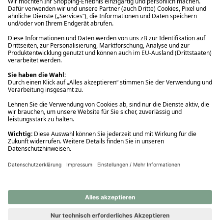
Ups! Da ist etwas schiefgelaufen. Bitte die Seite neu laden oder
nochmals versuchen.
Ups! Da ist etwas schiefgelaufen. Bitte die Seite neu laden oder
nochmals versuchen.
Ups! Da ist etwas schiefgelaufen. Bitte die Seite neu laden oder