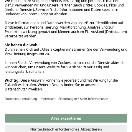
Ups! Da ist etwas schiefgelaufen. Bitte die Seite neu laden oder
nochmals versuchen.
Ups! Da ist etwas schiefgelaufen. Bitte die Seite neu laden oder
nochmals versuchen.
Ups! Da ist etwas schiefgelaufen. Bitte die Seite neu laden oder