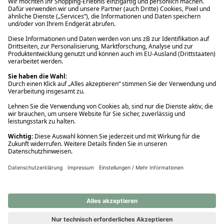
Ups! Da ist etwas schiefgelaufen. Bitte die Seite neu laden oder
nochmals versuchen.
Ups! Da ist etwas schiefgelaufen. Bitte die Seite neu laden oder
nochmals versuchen.
Ups! Da ist etwas schiefgelaufen. Bitte die Seite neu laden oder