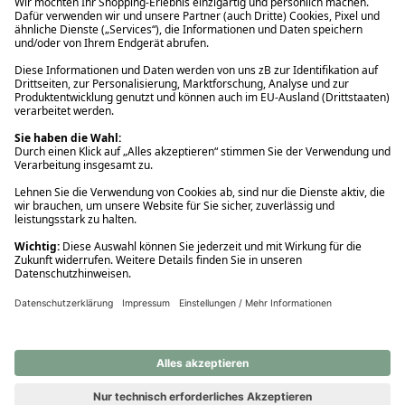
Ups! Da ist etwas schiefgelaufen. Bitte die Seite neu laden oder
nochmals versuchen.
Ups! Da ist etwas schiefgelaufen. Bitte die Seite neu laden oder
nochmals versuchen.
Ups! Da ist etwas schiefgelaufen. Bitte die Seite neu laden oder