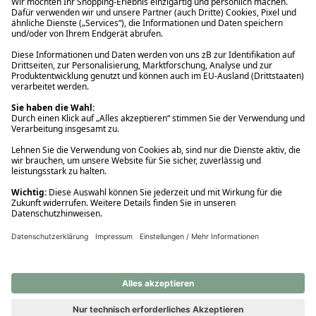
Ups! Da ist etwas schiefgelaufen. Bitte die Seite neu laden oder
nochmals versuchen.
Ups! Da ist etwas schiefgelaufen. Bitte die Seite neu laden oder
nochmals versuchen.
Ups! Da ist etwas schiefgelaufen. Bitte die Seite neu laden oder