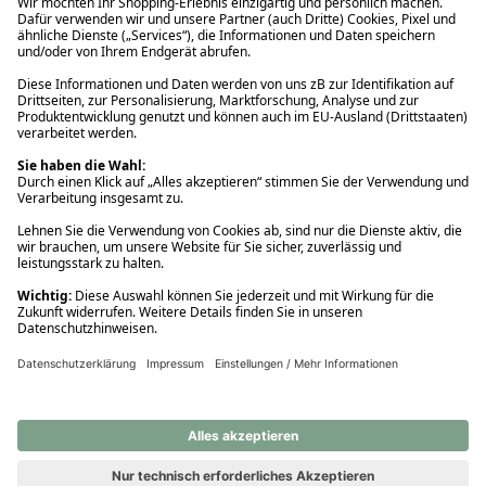
Ups! Da ist etwas schiefgelaufen. Bitte die Seite neu laden oder
nochmals versuchen.
Ups! Da ist etwas schiefgelaufen. Bitte die Seite neu laden oder
nochmals versuchen.
Ups! Da ist etwas schiefgelaufen. Bitte die Seite neu laden oder