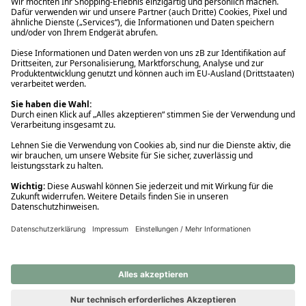
Ups! Da ist etwas schiefgelaufen. Bitte die Seite neu laden oder
nochmals versuchen.
Ups! Da ist etwas schiefgelaufen. Bitte die Seite neu laden oder
nochmals versuchen.
Ups! Da ist etwas schiefgelaufen. Bitte die Seite neu laden oder