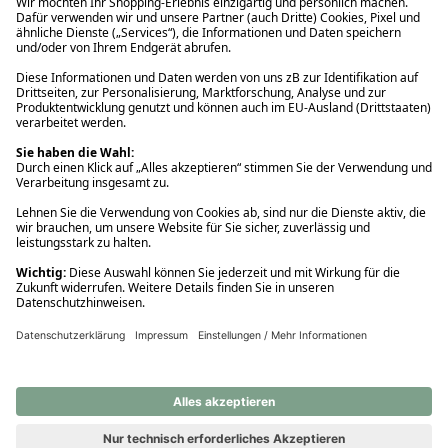
Ups! Da ist etwas schiefgelaufen. Bitte die Seite neu laden oder
nochmals versuchen.
Ups! Da ist etwas schiefgelaufen. Bitte die Seite neu laden oder
nochmals versuchen.
Ups! Da ist etwas schiefgelaufen. Bitte die Seite neu laden oder