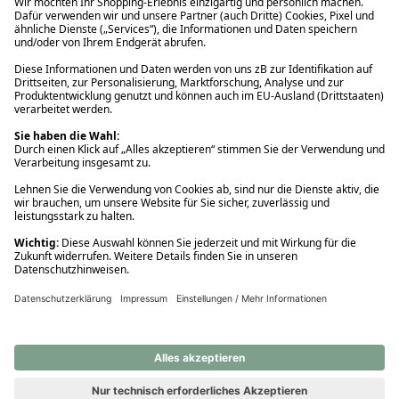
Ups! Da ist etwas schiefgelaufen. Bitte die Seite neu laden oder
nochmals versuchen.
Ups! Da ist etwas schiefgelaufen. Bitte die Seite neu laden oder
nochmals versuchen.
Ups! Da ist etwas schiefgelaufen. Bitte die Seite neu laden oder