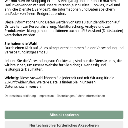
Ups! Da ist etwas schiefgelaufen. Bitte die Seite neu laden oder
nochmals versuchen.
Ups! Da ist etwas schiefgelaufen. Bitte die Seite neu laden oder
nochmals versuchen.
Ups! Da ist etwas schiefgelaufen. Bitte die Seite neu laden oder